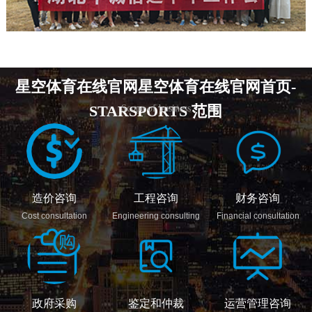
星空体育在线官网星空体育在线官网首页-
STARSPORTS 范围
Scope of business
造价咨询
工程咨询
财务咨询
Cost consultation
Engineering consulting
Financial consultation
政府采购
鉴定和仲裁
运营管理咨询