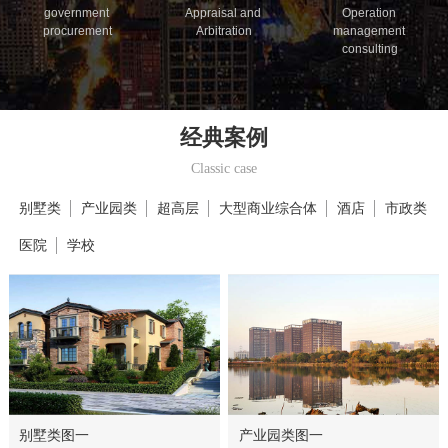
government 
Appraisal and 
Operation 
procurement
Arbitration
management 
consulting
经典案例
Classic case
别墅类
产业园类
超高层
大型商业综合体
酒店
市政类
医院
学校
别墅类图一
产业园类图一