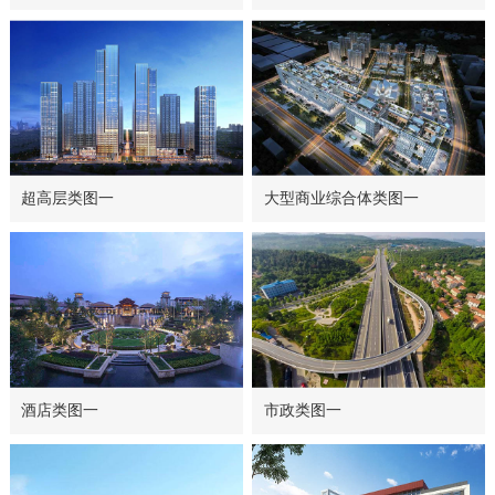
超高层类图一
大型商业综合体类图一
酒店类图一
市政类图一