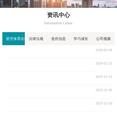
资讯中心
Information Center
星空体育在线官网首页
法律法规
造价信息
学习成长
公司视频
2026-02-06
2026-01-22
2025-12-31
2025-12-30
2025-12-30