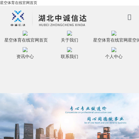
星空体育在线官网首页
星空体育在线官网首页
星空体育在线官网首页
关于我们
星空体育在线官网星空体育
关于我们
资讯中心
联系我们
个人中心
星空体育在线官网星空体育在线官网首页-STARSPORTS 领域
资讯中心
联系我们