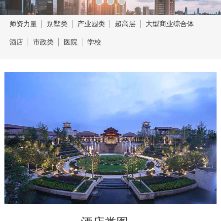
师资力量
别墅类
产业园类
超高层
大型商业综合体
酒店
市政类
医院
学校