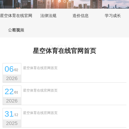
星空体育在线官网
法律法规
造价信息
学习成长
公司视频
首页
NEWS
星空体育在线官网首页
06
星空体育在线官网首页
/02
2026
22
星空体育在线官网首页
/01
2026
31
星空体育在线官网首页
/12
2025