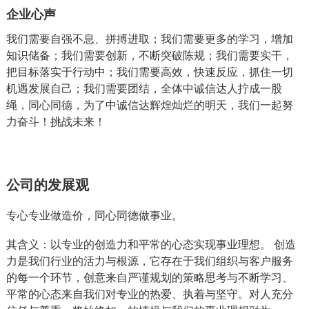
企业心声
我们需要自强不息、拼搏进取；我们需要更多的学习，增加
知识储备；我们需要创新，不断突破陈规；我们需要实干，
把目标落实于行动中；我们需要高效，快速反应，抓住一切
机遇发展自己；我们需要团结，全体中诚信达人拧成一股
绳，同心同德，为了中诚信达辉煌灿烂的明天，我们一起努
力奋斗！挑战未来！
公司的发展观
专心专业做造价，同心同德做事业。
其含义：以专业的创造力和平常的心态实现事业理想。 创造
力是我们行业的活力与根源，它存在于我们组织与客户服务
的每一个环节，创意来自严谨规划的策略思考与不断学习、
平常的心态来自我们对专业的热爱、执着与坚守。对人充分