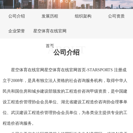
公司介绍
发展历程
组织架构
公司资质
企业荣誉
星空体育在线官网
首页
ABOUT
公司介绍
星空体育在线官网星空体育在线官网首页-STARSPORTS 注册成
立于2008年，是具有独立法人资格的社会咨询服务机构，取得中华人
民共和国住房和城乡建设部颁发的工程造价咨询甲级资质，是中国建
设工程造价管理协会会员单位、湖北省建设工程造价咨询协会理事单
位、武汉建设工程造价管理协会会员单位，为各类业主提供专业的工
程造价咨询服务。